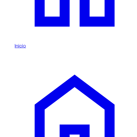
Inicio
/
Chrysler