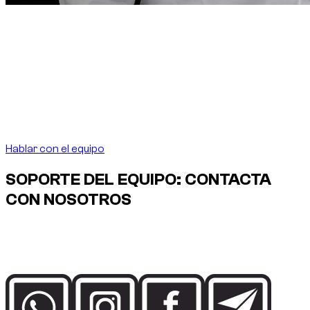
Nota del fundador
“
En Dubai, alquilar un coche
debe ser tan preciso
como la ciudad lo exige.
En Dubai, alquilar un coche
debe ser tan preciso como la ciudad lo exige.
”
Abdelnour Boumediene
Abdelnour Boumediene, CEO Dzdubai
CEO, Dzdubai
Hablar con el equipo
SOPORTE DEL EQUIPO: CONTACTA
CON NOSOTROS
Habla directamente con el equipo de Dzdubai para
disponibilidad, detalles de reserva y asistencia de entrega en
Dubai.