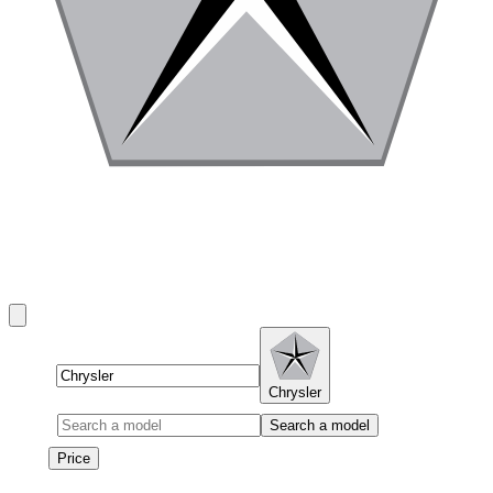
Alquila un Chrysler en Dubai
Chrysler rentals in Dubai include Pacifica, Voyager, and 300
and more.
Brand
Chrysler
Model
Search a model
Price
Price