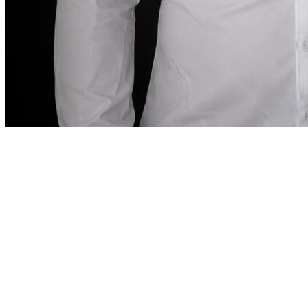
Nota del fundador
“
En Dubai, alquilar un coche
debe ser tan
preciso como la ciudad lo exige.
En Dubai,
alquilar un coche debe ser tan preciso como
la ciudad lo exige.
”
Abdelnour Boumediene
Abdelnour Boumediene, CEO
Dzdubai
CEO, Dzdubai