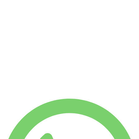
Sin fianza disponible
ALQUILER SEMANAL
Ahorra 11 %
€
1875
1750
KM
ALQUILER MENSUAL
Ahorra 17 %
€
7503
7500
KM
€
300
/ día
ALQUILER SEMANAL
Ahorra 11 %
€ 1875
ALQUILER MENSUAL
Ahorra 17 %
€ 7503