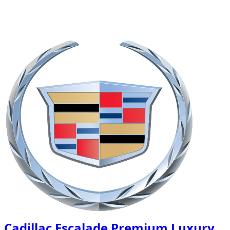
1
/
7
€
300
/ día
Cadillac Escalade Premium Luxury