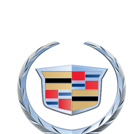
Alquila un Cadillac en Dubai
Alquila un Cadillac en Dubai para lujo americano y gran
presencia. Elige Premium Luxury, Sport, V-Series,
Platinum o Blackwing en las gamas Escalade y CT5.