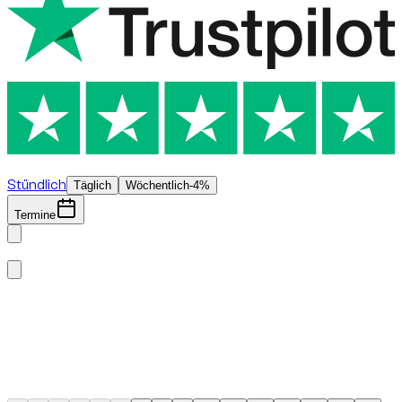
€
800
/ Tag
Stündlich
Täglich
Wöchentlich
-4%
Termine
August 2026
Mo
Di
Mi
Do
Fr
Sa
So