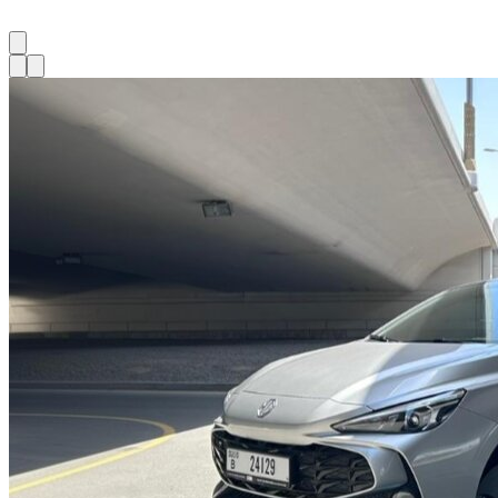
1
à
1
sur
1
véhicule