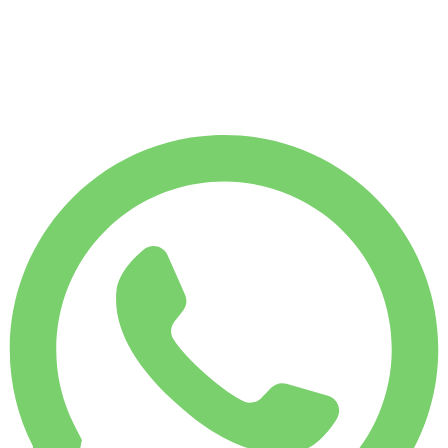
1.750 KM
MONATSMIETE
-7%
€
558
7.500 KM
€
20
/ Tag
WOCHENMIETE
-4%
1.750 KM
€ 134
MONATSMIETE
-7%
7.500 KM
€ 558