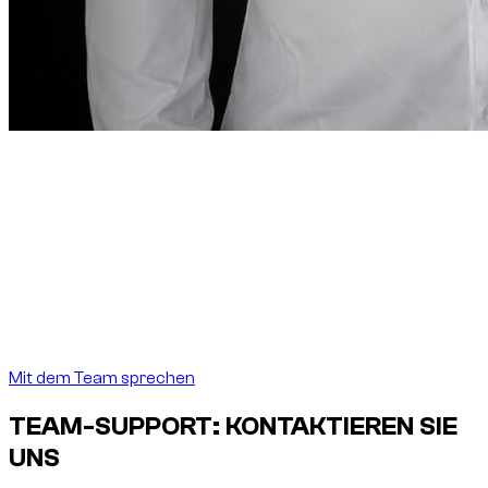
Notiz des Gründers
“
In Dubai sollte eine Autovermietung
so präzise
sein, wie es das Reiseziel verlangt.
In Dubai sollte
eine Autovermietung so präzise sein, wie es das
Reiseziel verlangt.
”
Abdelnour Boumediene
Abdelnour Boumediene, CEO Dzdubai
CEO, Dzdubai
Mit dem Team sprechen
TEAM-SUPPORT: KONTAKTIEREN SIE
UNS