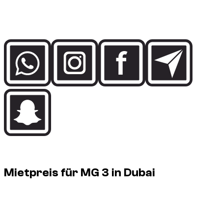
Sprechen Sie direkt mit dem Dzdubai-Team über
Verfügbarkeit, Buchungsdetails und Lieferunterstützung in
Dubai.
Rental price guide
Mietpreis für MG 3 in Dubai
1 MG 3 verfügbar in Dubai, von € 20/Tag bis € 20/Tag.
Vehicle
Daily
Weekly
Monthly