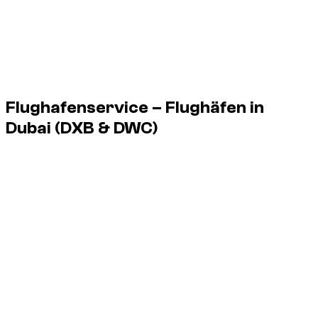
MG 3, 2023
€ 20
€ 134
€ 558
1 MG 3 verfügbar in Dubai, von € 20/Tag bis € 20/Tag.
Flughafenservice – Flughäfen in
Dubai
(DXB & DWC)
Dzdubai organisiert die Fahrzeugübergabe am Flughafen
direkt nach Ihrer Landung, ohne Agenturbesuch.
Service rund um die Uhr, auch für Nachtflüge.
DXB
Dubai International Airport
DWC
Al Maktoum Airport
Terminals:
Lieferung an den Terminals 1, 2 und 3 von DXB
sowie am DWC möglich.
Treffpunkt:
Übergabe direkt bei der Ankunft mit Namensschild
zur Identifikation.