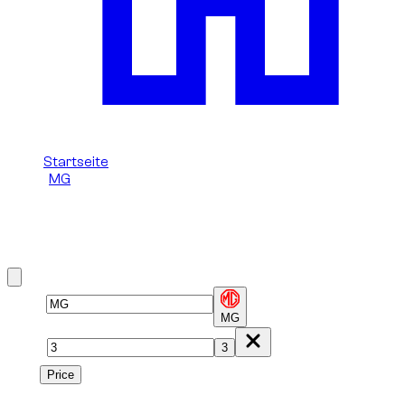
Startseite
/
MG
/
MG 3
MG 3 in Dubai mieten
Brand
MG
Model
3
Price
Price