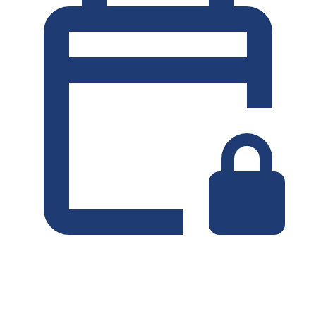
Mindestens 7 Tage
Ohne Kaution
WOCHENMIETE
-4%
€
134