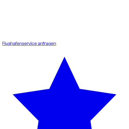
Verspätung:
Ihr Flug wird verfolgt; Wartezeit ist bei
Verzögerungen inklusive.
Gebühren:
keine Zusatzkosten für den Kunden, Parken
inklusive.
Ideal für internationale Ankünfte und Abflüge.
Flughafenservice anfragen