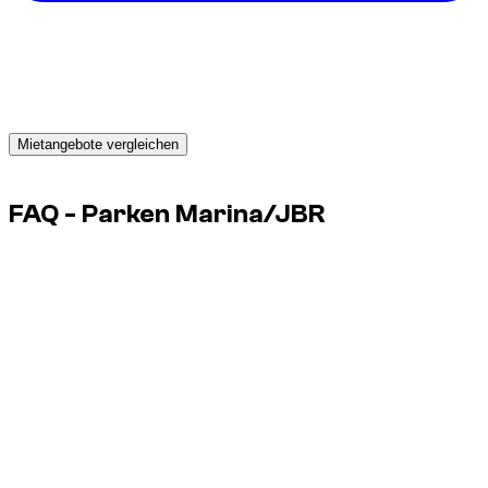
Brauchst du ein Auto in Dubai?
Erhalte sofort Angebote von zuverlässigen Vermietern und
buche noch heute das passende Fahrzeug.
Mietangebote vergleichen
Advertisement
FAQ - Parken Marina/JBR
Reicht Park-GPS aus?