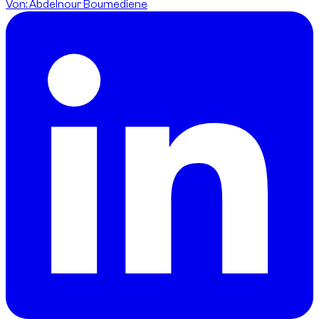
Von
:
Abdelnour Boumediene