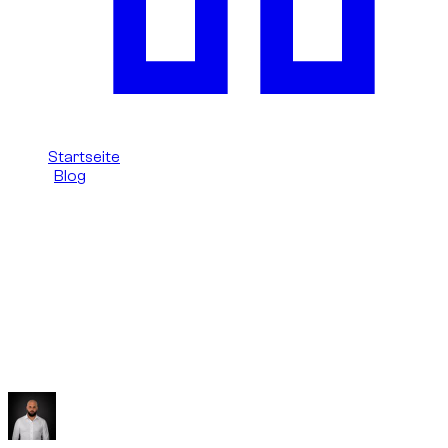
Startseite
/
Blog
/
Parken Marina/JBR: praktischer Mietführer
Dzdubai Journal
Parken Marina/JBR: praktischer
Mietführer
Dzdubai Leitfaden zum Parken in Dubai Marina und JBR
Mieten ohne Stress oder vermeidbare Bußgelder.