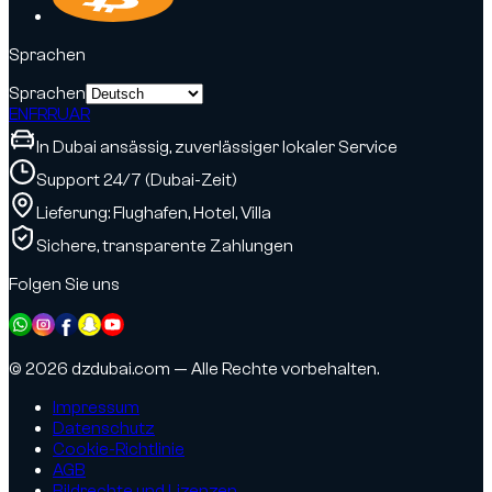
Sprachen
Sprachen
EN
FR
RU
AR
In Dubai ansässig, zuverlässiger lokaler Service
Support 24/7 (Dubai-Zeit)
Lieferung: Flughafen, Hotel, Villa
Sichere, transparente Zahlungen
Folgen Sie uns
© 2026 dzdubai.com — Alle Rechte vorbehalten.
Impressum
Datenschutz
Cookie-Richtlinie
AGB
Bildrechte und Lizenzen