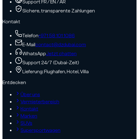
Support FR / EN / AR
Sichere, transparente Zahlungen
Kontakt
Telefon
+971 58 101 1086
E-Mail
contact@dzdubai.com
WhatsApp
Jetzt chatten
Support 24/7 (Dubai-Zeit)
Lieferung: Flughafen, Hotel, Villa
Entdecken
Über uns
Vermieterbereich
Kontakt
Marken
SUVs
Supersportwagen