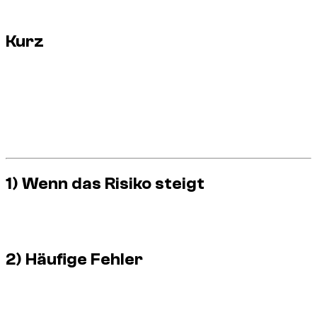
zum ordnungsgemäßen Parken Ihres Mietwagens.
Kurz
Planen Sie das Parken vor der Ankunft ein.
Planen Sie während der Hauptverkehrszeiten Zeit ein.
Lesen Sie die örtlichen Schilder, bevor Sie das Fahrzeug
verlassen.
Bewahren Sie bei Bedarf den Zahlungsbeleg auf.
Vermeiden Sie „schnelle“ Stopps in sensiblen Bereichen.
1) Wenn das Risiko steigt
Abends und am Wochenende steigt die Sättigung schnell an.
Parkfehler führen häufig zu Bußgeldern.
2) Häufige Fehler
Ignorieren Sie die Schilder, gehen Sie davon aus, dass ein
Bereich frei ist, oder lassen Sie das Auto „2 Minuten“ in einem
Sperrbereich stehen.