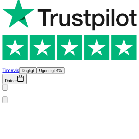
€
800
/ dag
Timevis
Dagligt
Ugentligt
-4%
Datoer
august 2026
man.
tirs.
ons.
tors.
fre.
lør.