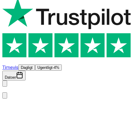
€
800
/ dag
Timevis
Dagligt
Ugentligt
-4%
Datoer
august 2026
man.
tirs.
ons.
tors.
fre.
lør.