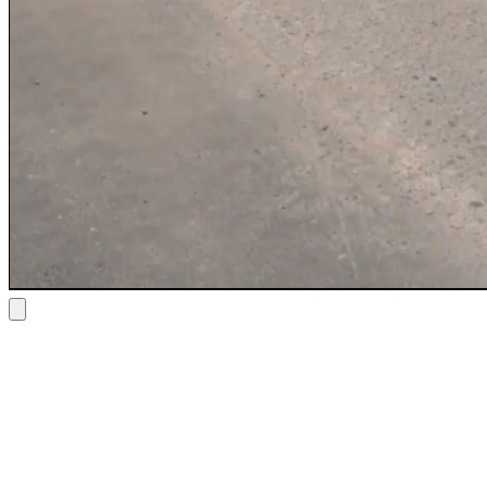
Bmw M4 Coupe 2024
€ 250
/ dag