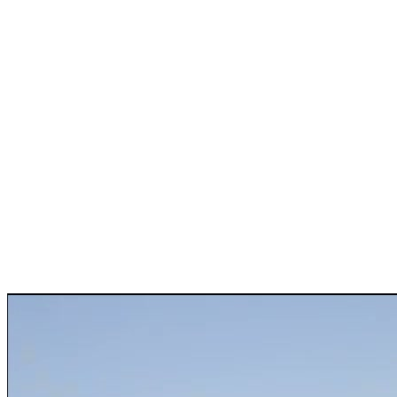
€ 250
/ dag