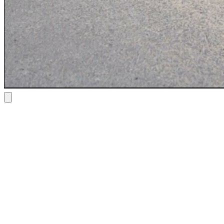
Bmw M4 Competition xDrive Convertible 2024
€ 250
/ dag