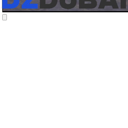
Bmw M4 2024
€ 250
/ dag