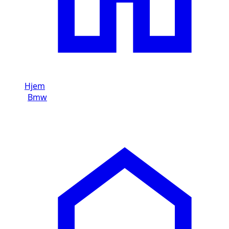
Hjem
/
Bmw
/
Bmw M4