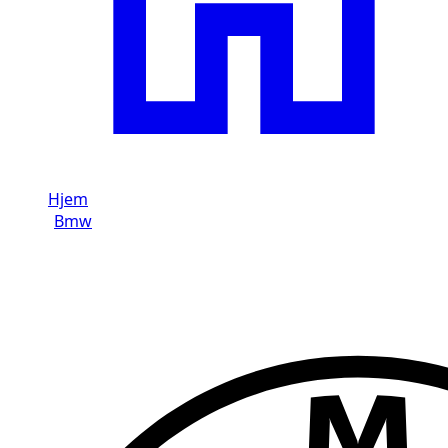
Hjem
/
Bmw
/
Bmw M4
Lej en Bmw M4 i Dubai
Brand