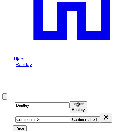
Hjem
/
Bentley
/
Bentley Continental GT
Lej en Bentley Continental GT i Dubai
Brand
Bentley
Model
Continental GT
Price
Price