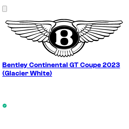
1
/
7
Bentley Continental GT Coupe 2023
(Glacier White)
€
375
/ dag
Uden depositum
Bentley Continental GT Coupe 2023 (Glacier White) er
tilgængelig nu.
Uden depositum
UGELEJE
-14%
€
2.251