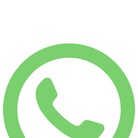
1.750 KM
MÅNEDSLEJE
-34%
€
7.478
7.500 KM
€
375
/ dag
UGELEJE
-14%
1.750 KM
€ 2.251
MÅNEDSLEJE
-34%
7.500 KM
€ 7.478