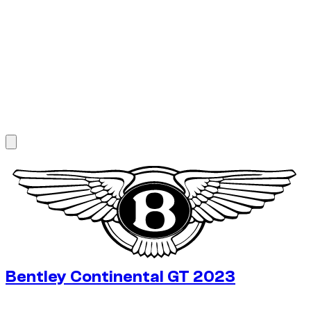
1
/
7
Bentley Continental GT 2023
€
350
/ dag