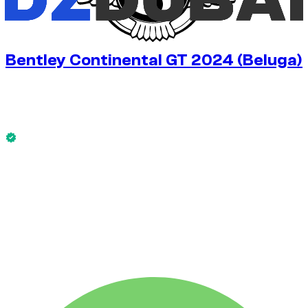
Bentley Continental GT 2024 (Beluga)
€
350
/ dag
Uden depositum
Bentley Continental GT 2024 (Beluga) er tilgængelig nu.
Uden depositum
UGELEJE
-14%
€
2.101
1.750 KM
MÅNEDSLEJE
-33%
€
7.003
7.500 KM
€
350
/ dag
UGELEJE
-14%
1.750 KM
€ 2.101
MÅNEDSLEJE
-33%
7.500 KM
€ 7.003