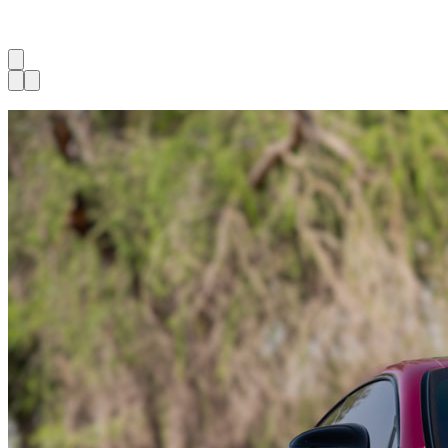
1
à
3
sur
3
véhicule
s
Tilgængelig nu