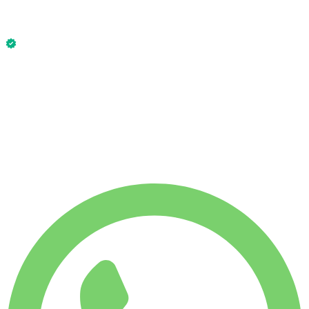
Uden depositum
Bentley Continental GT 2023 er tilgængelig nu.
Uden depositum
UGELEJE
-14%
€
2.101
1.750 KM
MÅNEDSLEJE
-33%
€
7.003
7.500 KM
€
350
/ dag
UGELEJE
-14%
1.750 KM
€ 2.101
MÅNEDSLEJE
-33%
7.500 KM
€ 7.003