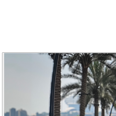
1
/
6