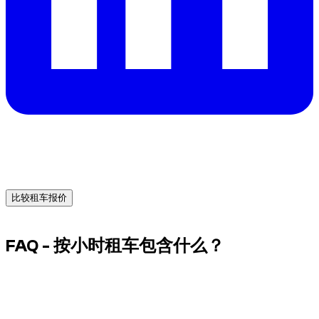
需要在迪拜租车吗？
从可靠租车商获取即时报价，今天就预订最适合你的车辆。
比较租车报价
Advertisement
FAQ - 按小时租车包含什么？
送车会自动包含吗？