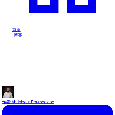
首页
/
博客
/
迪拜按小时租车包含什么？
Dzdubai Journal
迪拜按小时租车包含什么？
了解迪拜按小时租车可能包含的内容：车辆使用、交接、条件
以及预订前需要确认的要点。
作者
:
Abdelnour Boumediene