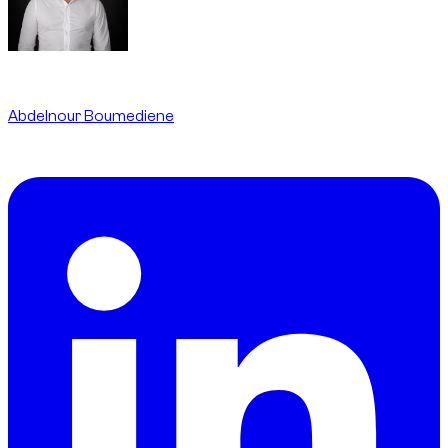
Written By
Abdelnour Boumediene
CEO
dzdubai.com