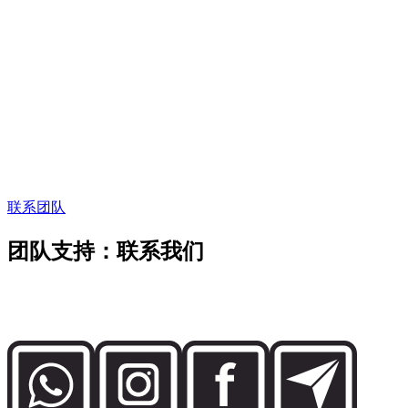
创始人寄语
“
在迪拜，租车服务
也应像这座城市一样精准。
在
迪拜，租车服务也应像这座城市一样精准。
”
Abdelnour Boumediene
Abdelnour Boumediene, CEO
Dzdubai
CEO, Dzdubai
联系团队
团队支持：联系我们
直接联系 Dzdubai 团队，了解车辆供应、预订细节以及迪拜
交付支持。