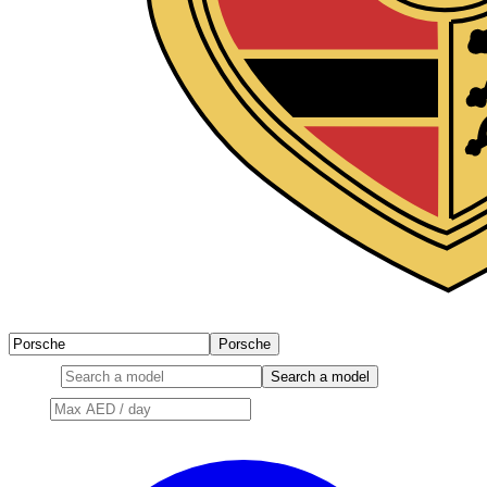
Porsche
Model
Search a model
Price