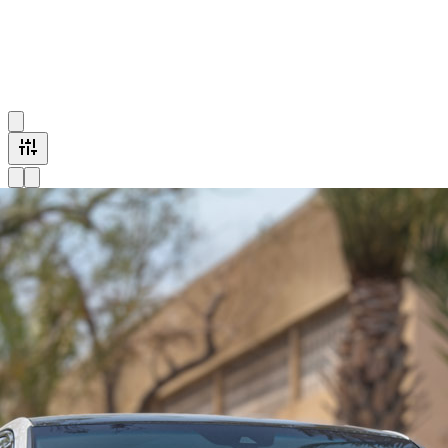
Porsche Cayenne 2024
$ 242
/ 天
1 辆可用Porsche Cayenne车辆