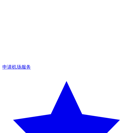
会面：
会面点会根据阿布扎比机场以及前往 Yas Island,
Saadiyat Island, Abu Dhabi Corniche 的路线确认。
延误：
我们会跟踪航班，如抵达阿布扎比的时间变化，交车
时间也会相应调整。
费用：
客户无额外费用，停车费已包含。
适合抵达阿布扎比或从那里离境的旅客。
申请机场服务