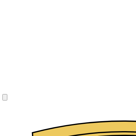
1
/
7
$
242
/ 天