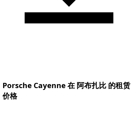
Porsche Cayenne
适用于
阿布扎比
大多数现代停车场。部
分较老的 停车场限高可能为
2.00 米
。
Porsche Cayenne
车
高为
1.70
米
。如有需要，
请先查看入口处标注的限高
。
Rental price guide
Porsche Cayenne 在 阿布扎比 的租赁
价格
阿布扎比有 1 辆Porsche Cayenne可租，日租价从 $ 242/天
到 $ 242/天。
Vehicle
Daily
Weekly
Monthly