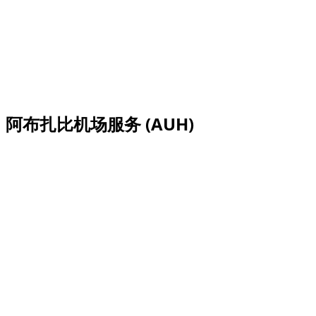
Porsche Cayenne, 2024
$ 242
$ 1,525
$ 5,132
阿布扎比有 1 辆Porsche Cayenne可租，日租价从 $ 242/天
到 $ 242/天。
阿布扎比机场服务
(AUH)
Dzdubai 可在阿布扎比机场为抵达和离境安排车辆交付，无
需前往门店。
这项阿布扎比服务适合在 Yas Island, Saadiyat Island, Abu
Dhabi Corniche 周边交车，尤其适用于从机场直接前往酒店
或当地目的地的行程。
AUH
Zayed International Airport
航站楼：
可在 AUH (Zayed International Airport) 交付，具
体取决于航班时间和机场会面点规则。