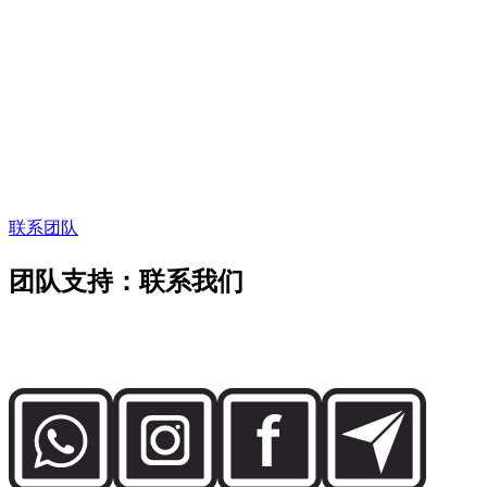
创始人寄语
“
在迪拜，租车服务
也应像这座城市一样精准。
在
迪拜，租车服务也应像这座城市一样精准。
”
Abdelnour Boumediene
Abdelnour Boumediene, CEO
Dzdubai
CEO, Dzdubai
联系团队
团队支持：联系我们
直接联系 Dzdubai 团队，了解车辆供应、预订细节以及迪拜
交付支持。