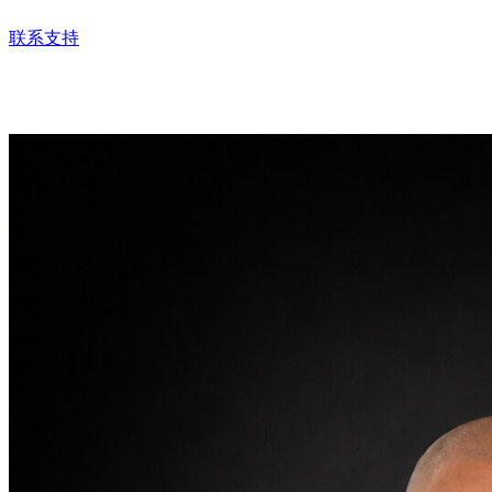
联系支持
Les véhicules de cette marque seront bientôt disponibles
à la location.