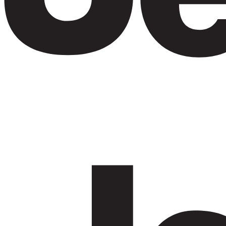
在阿布扎比租赁 Jeep
Jeep rentals in 阿布扎比 include Wrangler, Grand
Cherokee, Wagoneer, and Grand Wagoneer and more.
Brand