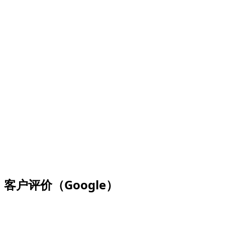
查看 dzdubai.com 客户在 Google 上留下的评价，以及他们
在平台上的体验。
客户评价（Google）
查看
dzdubai.com
客户在 Google 上留下的评价，以及他们
在平台上的体验。