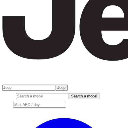
Jeep
Model
Search a model
Price