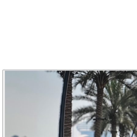
1
/
6