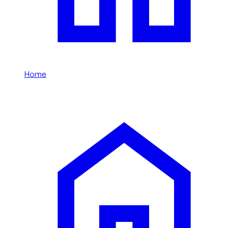
Home
/
Soueast