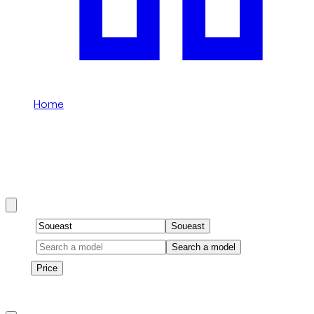
Home
/
Soueast
Een Soueast huren in Dubai
Soueast rentals in Dubai include DX8 and more.
Brand
Soueast
Model
Search a model
Price
Price
1
à
1
sur
1
véhicule