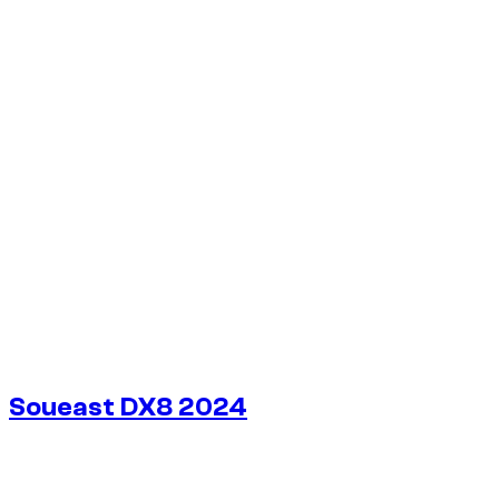
1
/
5
Soueast DX8 2024
€
38
/ dag
Zonder borg