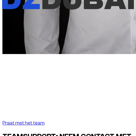
Bericht van de oprichter
“
In Dubai moet een auto huren
net zo precies zijn
als de bestemming vereist.
In Dubai moet een auto
huren net zo precies zijn als de bestemming
vereist.
”
Abdelnour Boumediene
Abdelnour Boumediene, CEO Dzdubai
CEO, Dzdubai
Praat met het team