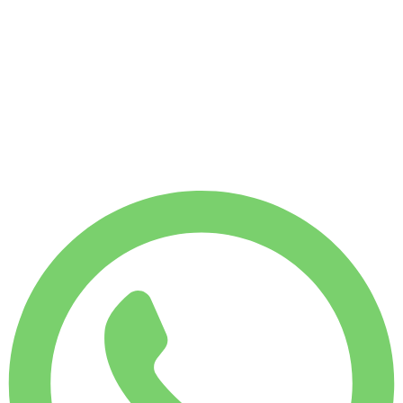
Zonder borg
WEKELIJKS HUURTARIEF
-4%
€
252
1.750 KM
MAANDELIJKS HUURTARIEF
-7%
€
1.047
7.500 KM
€
38
/ dag
WEKELIJKS HUURTARIEF
-4%
1.750 KM
€ 252
MAANDELIJKS HUURTARIEF
-7%
7.500 KM
€ 1.047