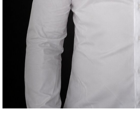
Bericht van de oprichter
“
In Dubai moet een auto huren
net zo precies zijn
als de bestemming vereist.
In Dubai moet een auto