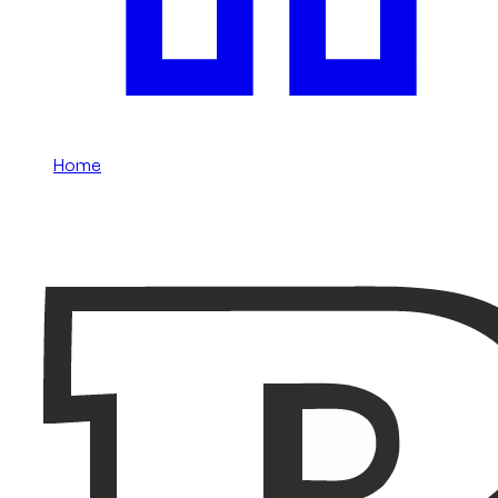
Home
/
Brabus