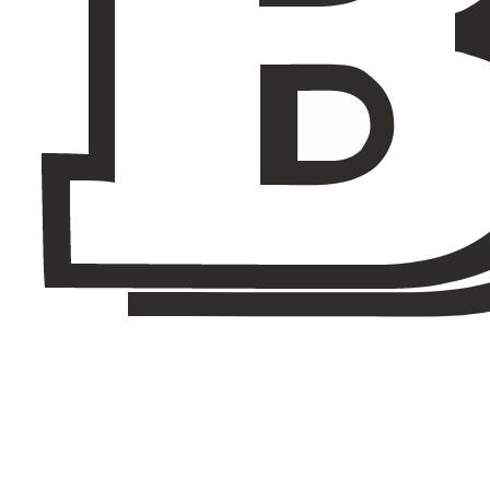
Een Brabus huren in Dubai
Rent a Brabus in Dubai for bold styling and ultra-premium
performance, especially on G-Class based builds.