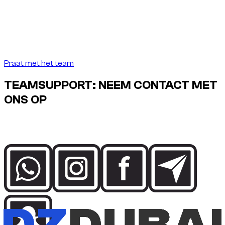
huren net zo precies zijn als de bestemming
vereist.
”
Abdelnour Boumediene
Abdelnour Boumediene, CEO Dzdubai
CEO, Dzdubai
Praat met het team
TEAMSUPPORT: NEEM CONTACT MET
ONS OP
Praat direct met het Dzdubai-team over beschikbaarheid,
boekingsdetails en bezorgsupport in Dubai.