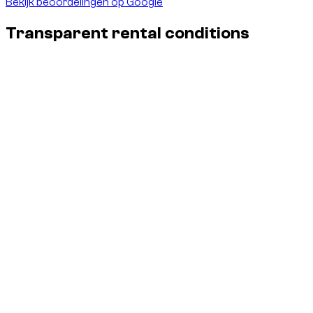
Bekijk beoordelingen op Google
Transparent rental conditions
Insurance & damages - no surprises