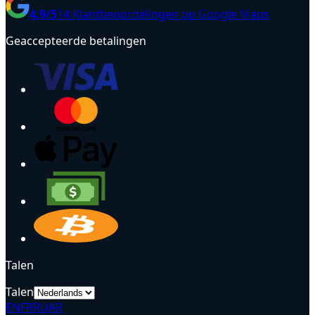
4.9
/5
14
Klantbeoordelingen op Google Maps
Geaccepteerde betalingen
Talen
Talen
EN
FR
RU
AR