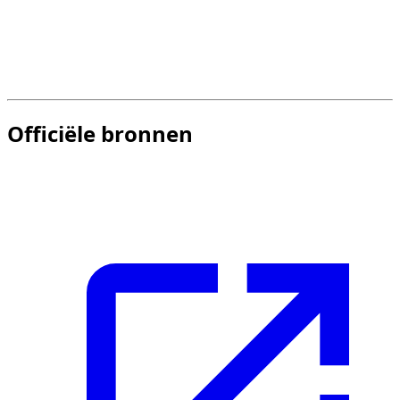
Maandelijks = altijd goedkoper?
Vaak, maar niet systematisch op alle modellen.
Officiële bronnen
Raadpleeg deze officiële bronnen voor de meest actuele
informatie over verkeersregels en vereisten: