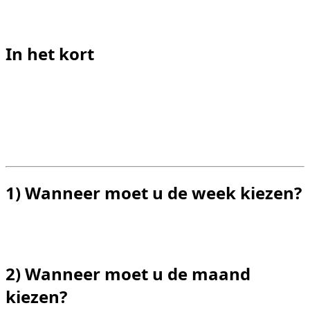
Bij Dzdubai is de juiste formule er een die de totale
kosten en flexibiliteit in evenwicht houdt.
In het kort
Week: betere flexibiliteit voor korte verblijven.
Maand: vaak de beste prijs/dag.
Vergelijk met totaal, niet weergegeven prijs.
Controleer de regels voor verlenging/verkorting.
Beslis op basis van uw werkelijke schema.
1) Wanneer moet u de week kiezen?
Als uw schema onzeker of kort is, beperkt de week de
inzet en zorgt u voor een goede behendigheid.
2) Wanneer moet u de maand
kiezen?