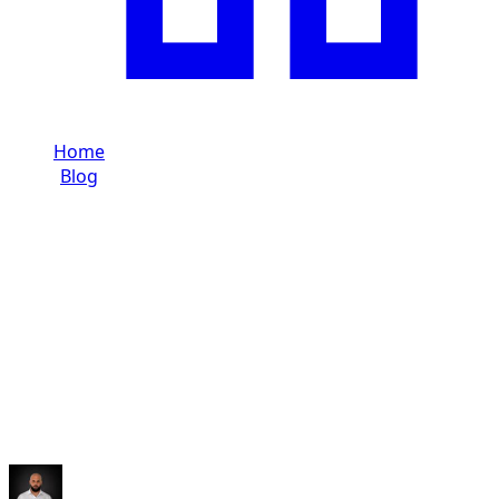
Home
/
Blog
/
Week- vs maandhuur in Dubai: wat kiezen
Dzdubai Journal
Week- vs maandhuur in Dubai: wat
kiezen
Vergelijking Dzdubai week versus maand in Dubai: totale
kosten, flexibiliteit en goede formule afhankelijk van uw
gebruik.