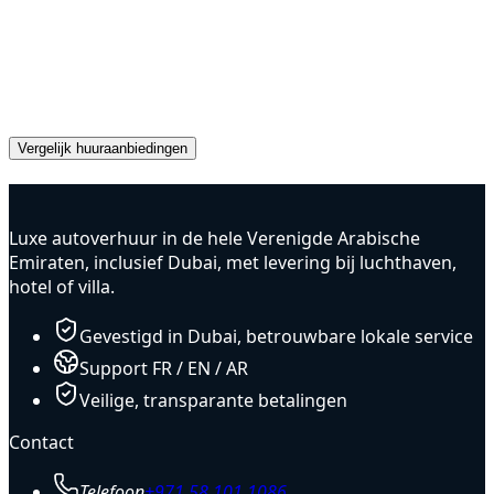
Een auto nodig in Dubai?
Ontvang direct offertes van betrouwbare
verhuurpartners en boek vandaag nog de perfecte auto.
Vergelijk huuraanbiedingen
Advertisement
Luxe autoverhuur in de hele Verenigde Arabische
Emiraten, inclusief Dubai, met levering bij luchthaven,
hotel of villa.
Gevestigd in Dubai, betrouwbare lokale service
Support FR / EN / AR
Veilige, transparante betalingen
Contact
Telefoon
+971 58 101 1086