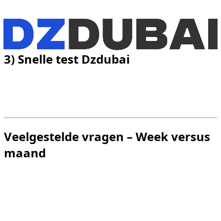
Zodra het gebruik duidelijk langer duurt dan twee
weken, wordt de maandformule in het algemeen vaak
effectiever.
3) Snelle test Dzdubai
Projecteer uw werkelijke duur en vergelijk vervolgens de
twee scenario's op basis van de volledige kosten en
flexibiliteit.
Veelgestelde vragen – Week versus
maand
Kunnen we van week naar maand
overstappen?
Vaak wel, afhankelijk van beschikbaarheid en
omstandigheden, is het beter om te anticiperen.