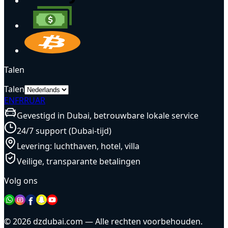
Talen
Talen
EN
FR
RU
AR
Gevestigd in Dubai, betrouwbare lokale service
24/7 support (Dubai-tijd)
Levering: luchthaven, hotel, villa
Veilige, transparante betalingen
Volg ons
© 2026 dzdubai.com — Alle rechten voorbehouden.