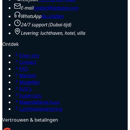
E-mail
contact@dzdubai.com
WhatsApp
Nu chatten
24/7 support (Dubai-tijd)
Levering: luchthaven, hotel, villa
Ontdek
Over ons
Contact
FAQ
Merken
Modellen
SUV's
Supercars
Maandelijkse huur
Luchthavenlevering
Vertrouwen & betalingen