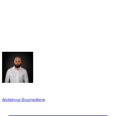
In Dubai, net als in de rest van de Verenigde Arabische
Emiraten, zijn op de openbare weg drift/drifting, opzettelijk
doorspinnen van de wielen (burnout), donuts, straatraces
(street racing) en agressieve starts vanuit stilstand (launch
control) verboden en kunnen ze leiden tot boetes, black
points en inbeslagname van het voertuig. Deze handelingen
zijn niet toegestaan volgens de huurvoorwaarden en niet
gedekt door de verzekering.
Written By
Abdelnour Boumediene
CEO
dzdubai.com