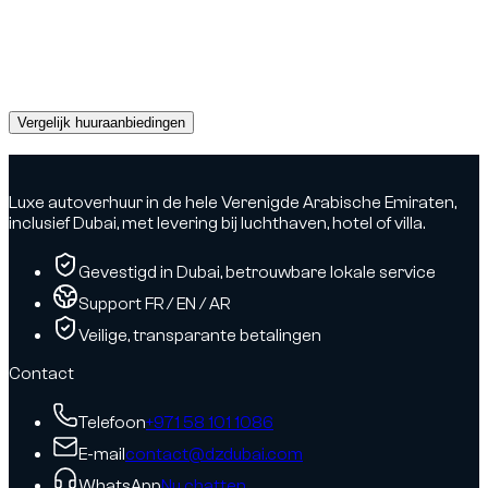
Een auto nodig in Dubai?
Ontvang direct offertes van betrouwbare verhuurpartners en
boek vandaag nog de perfecte auto.
Vergelijk huuraanbiedingen
Advertisement
Luxe autoverhuur in de hele Verenigde Arabische Emiraten,
inclusief Dubai, met levering bij luchthaven, hotel of villa.
Gevestigd in Dubai, betrouwbare lokale service
Support FR / EN / AR
Veilige, transparante betalingen
Contact
Telefoon
+971 58 101 1086
E-mail
contact@dzdubai.com
WhatsApp
Nu chatten