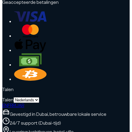
Geaccepteerde betalingen
Talen
Talen
EN
FR
RU
AR
Gevestigd in Dubai, betrouwbare lokale service
24/7 support (Dubai-tijd)
Levering: luchthaven, hotel, villa