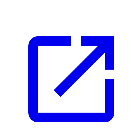
Raadpleeg deze officiële bronnen voor de meest actuele
informatie over verkeersregels en vereisten: