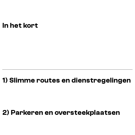
Deze Dzdubai-gids helpt u een eersteklas ervaring te
behouden zonder dat dit ten koste gaat van uw budget of
gemoedsrust.
In het kort
Soepel rijden, niet demonstratief.
Kies routes aangepast aan uw maat.
Anticipeer op parkeren en toegang vóór aankomst.
Steek langzaam hellingen en verkeersdrempels over.
Behoud het voertuig = behoud uw verblijf.
1) Slimme routes en dienstregelingen
De beste reizen zijn die welke stedelijke wrijvingspunten en
noodbeslissingen verminderen.
2) Parkeren en oversteekplaatsen
De langzame nadering en de juiste hoek zijn de belangrijkste
reflexen om contact met het onderlichaam te vermijden.