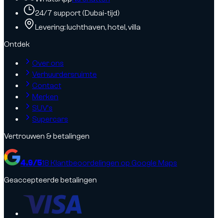
24/7 support (Dubai-tijd)
Levering: luchthaven, hotel, villa
Ontdek
Over ons
Verhuurdersruimte
Contact
Merken
SUV's
Supercars
Vertrouwen & betalingen
4.9
/5
18
Klantbeoordelingen op Google Maps
Geaccepteerde betalingen