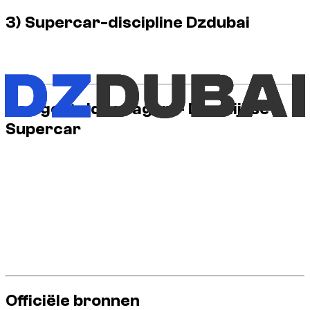
3) Supercar-discipline Dzdubai
Schoon rijden, veiligheidsmarge, geen verboden manoeuvres:
dit is de basis van duurzaam premiumgebruik.
Veelgestelde vragen – Dagelijkse
Supercar
Kan er elke dag een supercar rijden in Dubai?
Ja, met anticipatie, aangepaste route en regelmatig rijden.
Is het belangrijkste risico snelheid?
Snelheid is belangrijk, maar parkeren en oversteken
veroorzaken ook veel incidenten.
Officiële bronnen