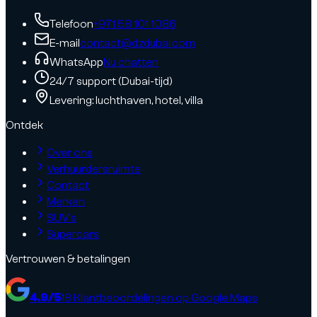
Telefoon
+971 58 101 1086
E-mail
contact@dzdubai.com
WhatsApp
Nu chatten
24/7 support (Dubai-tijd)
Levering: luchthaven, hotel, villa
Ontdek
Over ons
Verhuurdersruimte
Contact
Merken
SUV's
Supercars
Vertrouwen & betalingen
4.9
/5
18
Klantbeoordelingen op Google Maps