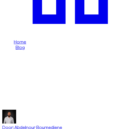
Home
/
Blog
/
Supercar dagelijks in Dubai: praktijkgids
Dzdubai Journal
Supercar dagelijks in Dubai:
praktijkgids
Dzdubai gids voor het dagelijks gebruiken van een supercar in
Dubai zonder dure reis- of parkeerfouten.
Door
:
Abdelnour Boumediene