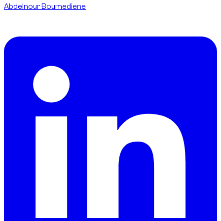
Abdelnour Boumediene
CEO
dzdubai.com