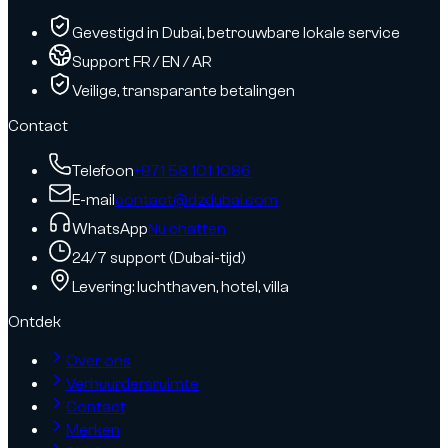
Gevestigd in Dubai, betrouwbare lokale service
Support FR / EN / AR
Veilige, transparante betalingen
Contact
Telefoon
+971 58 101 1086
E-mail
contact@dzdubai.com
WhatsApp
Nu chatten
24/7 support (Dubai-tijd)
Levering: luchthaven, hotel, villa
Ontdek
Over ons
Verhuurdersruimte
Contact
Merken