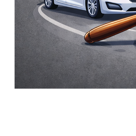
Veel reserveringen mislukken in Dubai om een ​​eenvoudige
reden:
leeftijd/licentie
-criteria zijn niet afgestemd op de
gekozen categorie.
Met deze Dzdubai-gids kunt u controleren of u in aanmerking
komt vóór betaling en kunt u weigeringen op het laatste
moment voorkomen.