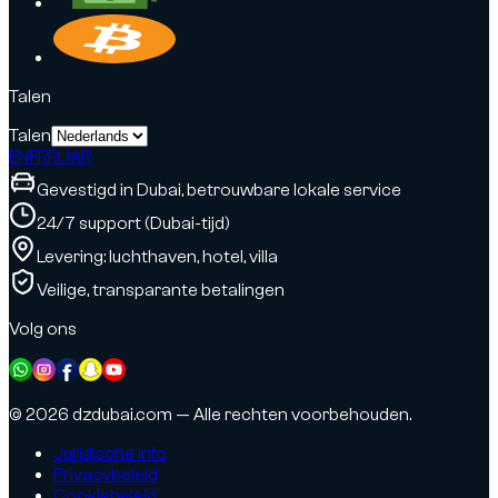
Talen
Talen
EN
FR
RU
AR
Gevestigd in Dubai, betrouwbare lokale service
24/7 support (Dubai-tijd)
Levering: luchthaven, hotel, villa
Veilige, transparante betalingen
Volg ons
© 2026 dzdubai.com — Alle rechten voorbehouden.
Juridische info
Privacybeleid
Cookiebeleid