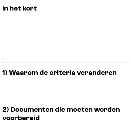
In het kort
De criteria variëren afhankelijk van het type voertuig.
De lengte van uw rijbewijs is net zo belangrijk als uw
leeftijd.
Toerist en inwoner hebben niet dezelfde documentaire
logica.
IDP soms vereist, afhankelijk van het land van de licentie.
Upstream-validatie = veilige verhuur.
1) Waarom de criteria veranderen
Het vermogen en de waarde van het voertuig beïnvloeden de
deelnamevereisten. Hoe premiumer de categorie, hoe
strenger het filter.
2) Documenten die moeten worden
voorbereid
Geldige licentie, identiteitsbewijs aangepast aan uw status en