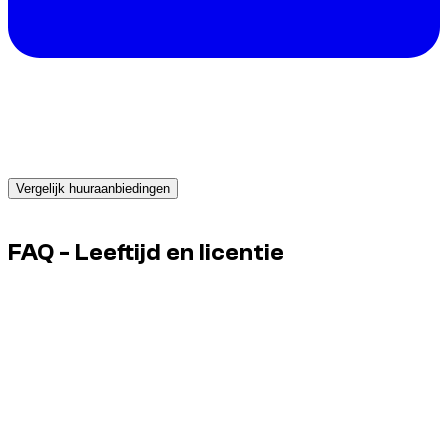
Een auto nodig in Dubai?
Ontvang direct offertes van betrouwbare verhuurpartners en
boek vandaag nog de perfecte auto.
Vergelijk huuraanbiedingen
Advertisement
FAQ - Leeftijd en licentie
Kan een recente licentie een supercar blokkeren?