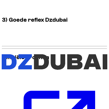
IDP indien vereist: dit is de basis om te controleren voordat u
boekt.
3) Goede reflex Dzdubai
Communiceer leeftijd, licentiedatum en status vóór betaling
om in aanmerking komende modellen onmiddellijk te
valideren.
Officiële bronnen
Raadpleeg deze officiële bronnen voor de meest actuele
informatie over verkeersregels en vereisten: