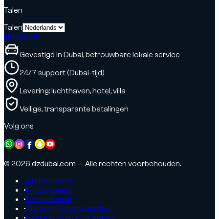
Talen
Talen
EN
FR
RU
AR
Gevestigd in Dubai, betrouwbare lokale service
24/7 support (Dubai-tijd)
Levering: luchthaven, hotel, villa
Veilige, transparante betalingen
Volg ons
© 2026 dzdubai.com — Alle rechten voorbehouden.
Juridische info
•
Privacybeleid
•
Cookiebeleid
•
Algemene voorwaarden
•
Beeldrechten en licenties