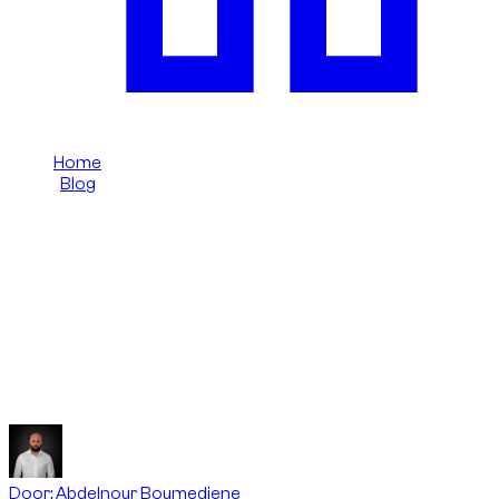
Home
/
Blog
/
Leeftijd en licentie in Dubai: regels per categorie
Dzdubai Journal
Leeftijd en licentie in Dubai: regels
per categorie
Dzdubai regels per categorie in Dubai: minimumleeftijd, duur
van de licentie en te valideren documenten.
Door
:
Abdelnour Boumediene