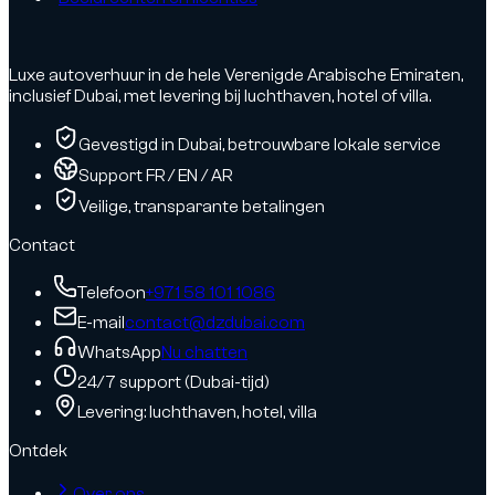
Luxe autoverhuur in de hele Verenigde Arabische Emiraten,
inclusief Dubai, met levering bij luchthaven, hotel of villa.
Gevestigd in Dubai, betrouwbare lokale service
Support FR / EN / AR
Veilige, transparante betalingen
Contact
Telefoon
+971 58 101 1086
E-mail
contact@dzdubai.com
WhatsApp
Nu chatten
24/7 support (Dubai-tijd)
Levering: luchthaven, hotel, villa
Ontdek
Over ons