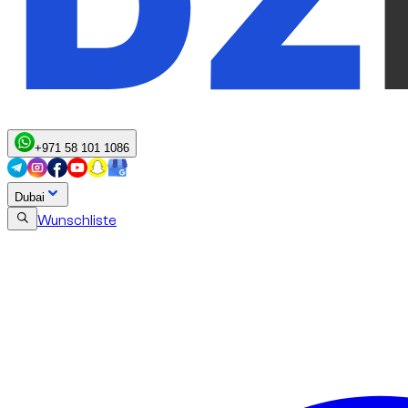
+971 58 101 1086
Dubai
Wunschliste