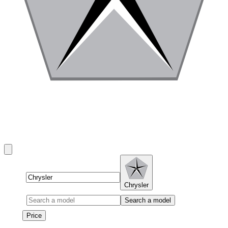
Einen Chrysler in Dubai mieten
Chrysler rentals in Dubai include Pacifica, Voyager, and 300
and more.
Brand
Chrysler
Model
Search a model
Price
Price