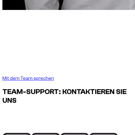
Notiz des Gründers
“
In Dubai sollte eine Autovermietung
so präzise
sein, wie es das Reiseziel verlangt.
In Dubai sollte
eine Autovermietung so präzise sein, wie es das
Reiseziel verlangt.
”
Abdelnour Boumediene
Abdelnour Boumediene, CEO Dzdubai
CEO, Dzdubai
Mit dem Team sprechen
TEAM-SUPPORT: KONTAKTIEREN SIE
UNS
Sprechen Sie direkt mit dem Dzdubai-Team über
Verfügbarkeit, Buchungsdetails und Lieferunterstützung in
Dubai.