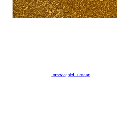
Photo :
Foto eines Lamborghini Huracan zur
Illustration eines echten Kundenfalls nach einem
Kontakt am Unterboden in einer
Hotelparkhausrampe in Dubai.
Bei der Supercar-Miete in Dubai sorgen sich viele Kunden vor
allem um kleinere Schäden: Kratzer, Schleifspuren, berührte
Felgen oder einen markierten Unterboden. Das Problem ist
nicht nur der Schaden selbst. Es ist auch die Angst vor einer
unverhältnismäßigen Rechnung nach der Rückgabe.
Ein aktueller Fall mit einem
Lamborghini Huracan
zeigt, warum
menschliche Betreuung wichtig bleibt. Während der Miete
kontaktierte ein Kunde Dzdubai per WhatsApp, nachdem er
den Unterboden des Autos beim Hochfahren der Rampe
seines Hotelparkhauses in Dubai gestreift hatte. Er war
beunruhigt, weil er in sozialen Netzwerken Berichte über sehr
hohe Rechnungen nach kleinen Vorfällen mit Luxusautos
gesehen hatte.