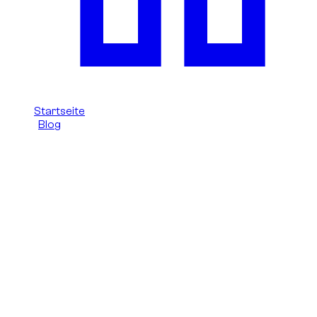
Startseite
/
Blog
/
Supercar-Miete in Dubai: ein Kratzer am Lamborghini
Huracan wurde nicht berechnet
Dzdubai Journal
Supercar-Miete in Dubai: ein Kratzer
am Lamborghini Huracan wurde
nicht berechnet
Ein echter Dzdubai-Fall: Ein Kunde war nach einem Kontakt
am Unterboden eines Lamborghini Huracan in einer
Hotelparkhausrampe besorgt und wurde durch menschliche