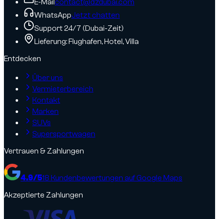
E-Mail
contact@dzdubai.com
WhatsApp
Jetzt chatten
Support 24/7 (Dubai-Zeit)
Lieferung: Flughafen, Hotel, Villa
Entdecken
Über uns
Vermieterbereich
Kontakt
Marken
SUVs
Supersportwagen
Vertrauen & Zahlungen
4.9
/5
18
Kundenbewertungen auf Google Maps
Akzeptierte Zahlungen