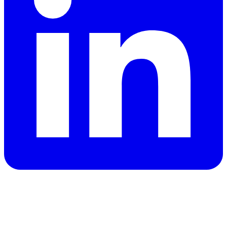
Brauchst du ein Auto in Dubai?
Erhalte sofort Angebote von zuverlässigen Vermietern und
buche noch heute das passende Fahrzeug.