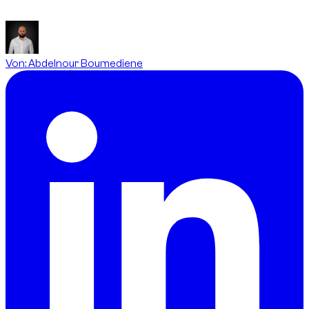
Betreuung und Übergabefotos beruhigt.
Von
:
Abdelnour Boumediene