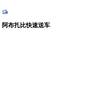
无隐藏费用。
阿布扎比快速送车
适合Abu Dhabi行程，可在Yas Island、Saadiyat Island、Al
Reem Island和AUH周边交车，具体以车辆和路线确认为准。