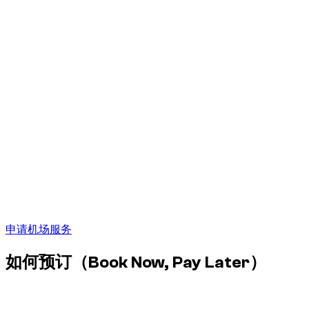
或当地目的地的行程。
AUH
Zayed International Airport
航站楼：
可在 AUH (Zayed International Airport) 交付，具体
取决于航班时间和机场会面点规则。
会面：
会面点会根据阿布扎比机场以及前往 Yas Island,
Saadiyat Island, Abu Dhabi Corniche 的路线确认。
延误：
我们会跟踪航班，如抵达阿布扎比的时间变化，交车
时间也会相应调整。
费用：
客户无额外费用，停车费已包含。
适合抵达阿布扎比或从那里离境的旅客。
申请机场服务
如何预订（Book Now, Pay Later）
现在预订，稍后付款：快速确认，按条件在交付时付款。