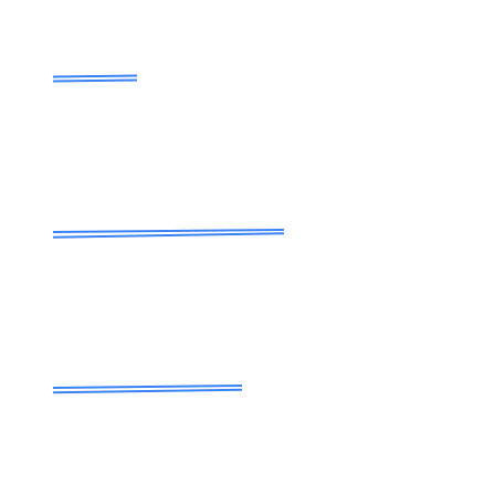
1
选择车辆
选择车辆、日期和交付地点。所有显示价格真实透明，
并在确认前确认。
2
快速确认，无需立即付款
我们的团队确认可用性、最终价格和条款。此阶段无需
支付全额即可确认预订。
3
保证交付，随后付款
车辆可送达机场、酒店或您的地址。付款仅在交付时进
行，按已确认的条件。
条款、选项（如适用的 Cardoo）和所需文件都会提前告知。