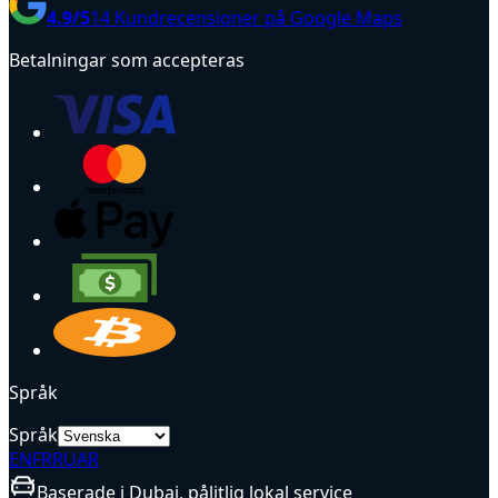
4.9
/5
14
Kundrecensioner på Google Maps
Betalningar som accepteras
Språk
Språk
EN
FR
RU
AR
Baserade i Dubai, pålitlig lokal service