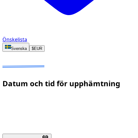
Önskelista
Svenska
$
EUR
Datum att välja
Ingen deposition
Uppskattat pris att bekräfta
Datum och tid för upphämtning
Snabbt svar: vi bekräftar tillgänglighet inom några
minuter till en timme. Ingen onlinebetalning krävs.
Upphämtningsdatum