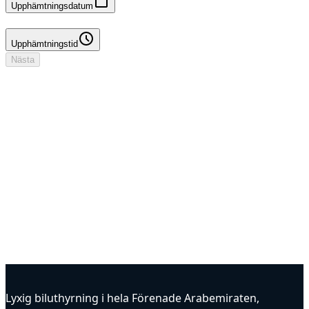
Upphämtningsdatum
Upphämtningstid
Upphämtningstid
Nästa
Din bokning
Föraruppgifter att lägga till
Ingen deposition
Datum & tider
Datum att välja
Platser
DXB Flygplats - Terminal 3 → DXB Flygplats - Terminal 3
Förare
Föraruppgifter att lägga till
Försäkring
Bekräftas
Alternativ
Bekräftas
Lyxig biluthyrning i hela Förenade Arabemiraten,