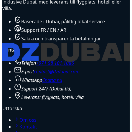
inklusive Dubai, med leverans till flygplats, hotell eller
villa.
Baserade i Dubai, pålitlig lokal service
Support FR / EN / AR
Säkra och transparenta betalningar
Kontakt
Telefon
+971 58 101 1086
E-post
contact@dzdubai.com
WhatsApp
Chatta nu
Support 24/7 (Dubai-tid)
Leverans: flygplats, hotell, villa
Utforska
Om oss
Kontakt