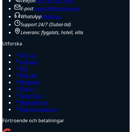
Telefon
+971 58 101 1086
E-post
contact@dzdubai.com
WhatsApp
Chatta nu
Support 24/7 (Dubai-tid)
Leverans: flygplats, hotell, villa
Utforska
Om oss
Kontakt
FAQ
Märken
Modeller
SUV:er
Superbilar
Månadshyra
Flygplatsleverans
Förtroende och betalningar