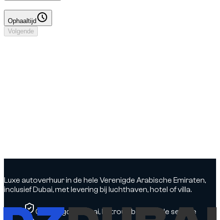
Ophaaltijd
Ophaaltijd
Volgende
Je boeking
Bestuurdersgegevens toevoegen
Geen borg
Datums & tijden
Datums te selecteren
Locaties
DXB luchthaven - Terminal 3 → DXB luchthaven - Terminal 3
Bestuurder
Bestuurdersgegevens toevoegen
Verzekering
Nog te bevestigen
Opties
Nog te bevestigen
Luxe autoverhuur in de hele Verenigde Arabische Emiraten,
inclusief Dubai, met levering bij luchthaven, hotel of villa.
Gevestigd in Dubai, betrouwbare lokale service