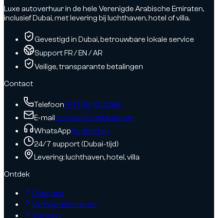
Luxe autoverhuur in de hele Verenigde Arabische Emiraten,
inclusief Dubai, met levering bij luchthaven, hotel of villa.
Gevestigd in Dubai, betrouwbare lokale service
Support FR / EN / AR
Veilige, transparante betalingen
Contact
Telefoon
+971 58 101 1086
E-mail
contact@dzdubai.com
WhatsApp
Nu chatten
24/7 support (Dubai-tijd)
Levering: luchthaven, hotel, villa
Ontdek
Over ons
Verhuurdersruimte
Contact