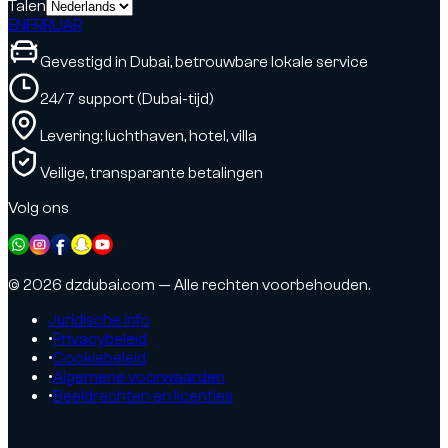
Talen
EN
FR
RU
AR
Gevestigd in Dubai, betrouwbare lokale service
24/7 support (Dubai-tijd)
Levering: luchthaven, hotel, villa
Veilige, transparante betalingen
Volg ons
© 2026 dzdubai.com — Alle rechten voorbehouden.
Juridische info
•
Privacybeleid
•
Cookiebeleid
•
Algemene voorwaarden
•
Beeldrechten en licenties