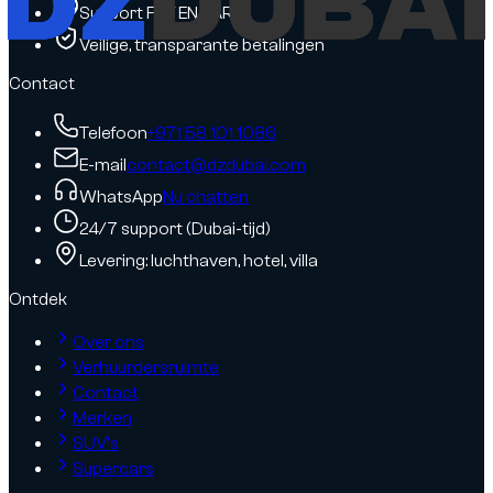
Support FR / EN / AR
Veilige, transparante betalingen
Contact
Telefoon
+971 58 101 1086
E-mail
contact@dzdubai.com
WhatsApp
Nu chatten
24/7 support (Dubai-tijd)
Levering: luchthaven, hotel, villa
Ontdek
Over ons
Verhuurdersruimte
Contact
Merken
SUV's
Supercars