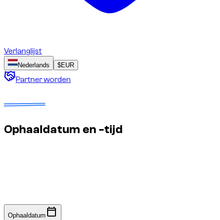
Verlanglijst
Nederlands
$
EUR
Partner worden
Datums te selecteren
Geen borg
Geschatte prijs te bevestigen
Ophaaldatum en -tijd
Snelle reactie: we bevestigen de beschikbaarheid binnen
enkele minuten tot een uur. Geen online betaling vereist.
Ophaaldatum
Ophaaldatum