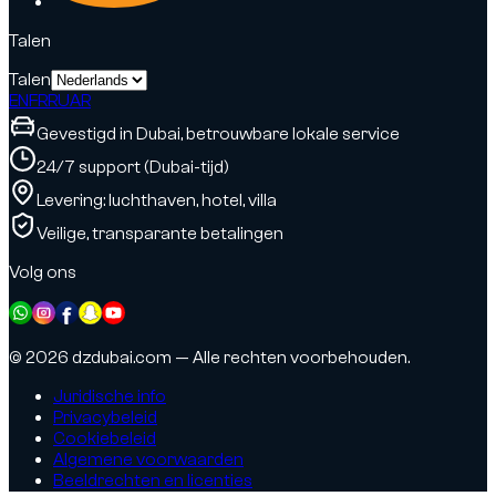
Talen
Talen
EN
FR
RU
AR
Gevestigd in Dubai, betrouwbare lokale service
24/7 support (Dubai-tijd)
Levering: luchthaven, hotel, villa
Veilige, transparante betalingen
Volg ons
© 2026 dzdubai.com — Alle rechten voorbehouden.
Juridische info
Privacybeleid
Cookiebeleid
Algemene voorwaarden
Beeldrechten en licenties