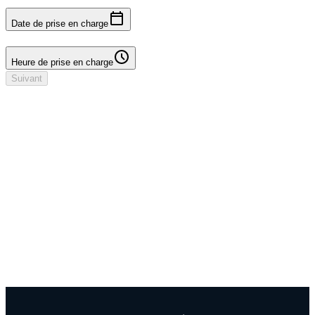
Date de prise en charge
Heure de prise en charge
Heure de prise en charge
Suivant
Votre réservation
Infos conducteur à ajouter
Aucun dépôt
Dates et heures
Dates à sélectionner
Lieux
Aéroport DXB - Terminal 3 → Aéroport DXB - Terminal 3
Conducteur
Infos conducteur à ajouter
Assurance
À confirmer
Options
À confirmer