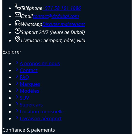
Téléphone
+971 58 101 1086
Email
contact@dzdubai.com
WhatsApp
Discuter maintenant
Support 24/7 (heure de Dubaï)
Livraison : aéroport, hôtel, villa
Explorer
À propos de nous
Contact
FAQ
Marques
Modèles
SUV
Supercars
Location mensuelle
Livraison aéroport
Confiance & paiements