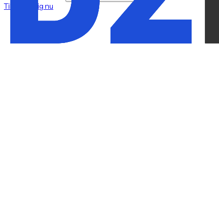
Tilgængelig nu